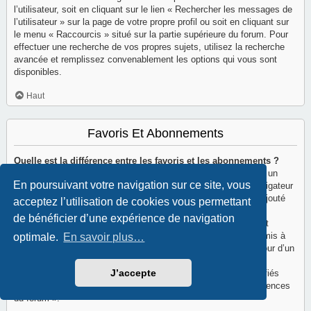
l’utilisateur, soit en cliquant sur le lien « Rechercher les messages de
l’utilisateur » sur la page de votre propre profil ou soit en cliquant sur
le menu « Raccourcis » situé sur la partie supérieure du forum. Pour
effectuer une recherche de vos propres sujets, utilisez la recherche
avancée et remplissez convenablement les options qui vous sont
disponibles.
Haut
Favoris Et Abonnements
Quelle est la différence entre les favoris et les abonnements ?
Dans phpBB 3.0, la fonctionnalité qui vous permettait d’ajouter un
En poursuivant votre navigation sur ce site, vous
sujet aux favoris était similaire à celle présente dans votre navigateur
internet. Vous ne receviez aucune notification lorsqu’un sujet ajouté
acceptez l’utilisation de cookies vous permettant
aux favoris était mis à jour. Dans phpBB 3.2, les favoris sont
de bénéficier d’une expérience de navigation
davantage similaires aux abonnements. Vous pouvez à présent
recevoir une notification lorsqu’un sujet ajouté aux favoris est mis à
optimale.
En savoir plus…
jour. L’abonnement, quant à lui, vous préviendra de la mise à jour d’un
forum ou d’un sujet auquel vous êtes abonné. Les options de
J’accepte
notification des favoris et des abonnements peuvent être modifiés
depuis le panneau de contrôle de l’utilisateur, sous les « Préférences
du forum ».