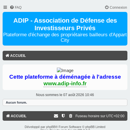
FAQ
Connexion
ADIP - Association de Défense des
Investisseurs Privés
Plateforme d'échange des propriétaires bailleurs d'Appart
City
ACCUEIL
Cette plateforme à déménagée à l'adresse
www.adip-info.fr
Nous sommes le 07 août 2026 10:46
Aucun forum.
ACCUEIL
Fuseau horaire sur
UTC+02:00
Développé par
phpBB
® Forum Software © phpBB Limited