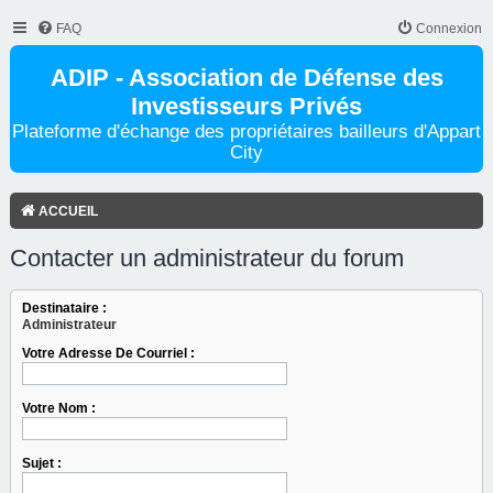
FAQ
Connexion
ADIP - Association de Défense des
Investisseurs Privés
Plateforme d'échange des propriétaires bailleurs d'Appart
City
ACCUEIL
Contacter un administrateur du forum
Destinataire :
Administrateur
Votre Adresse De Courriel :
Votre Nom :
Sujet :