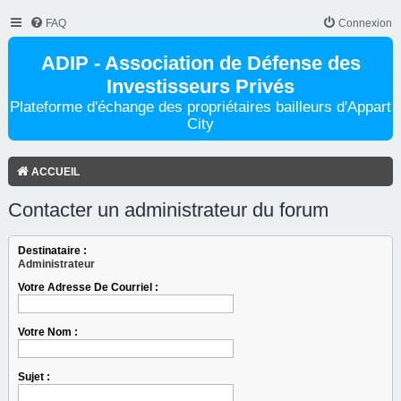
FAQ
Connexion
ADIP - Association de Défense des
Investisseurs Privés
Plateforme d'échange des propriétaires bailleurs d'Appart
City
ACCUEIL
Contacter un administrateur du forum
Destinataire :
Administrateur
Votre Adresse De Courriel :
Votre Nom :
Sujet :