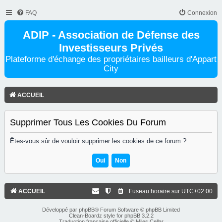
FAQ
Connexion
ADIP - Association de Défense des
Investisseurs Privés
Plateforme d'échange des propriétaires bailleurs d'Appart
City
ACCUEIL
Supprimer Tous Les Cookies Du Forum
Êtes-vous sûr de vouloir supprimer les cookies de ce forum ?
ACCUEIL
Fuseau horaire sur
UTC+02:00
Développé par
phpBB
® Forum Software © phpBB Limited
Clean-Boardz style for phpBB 3.2.2
Traduction française officielle
©
Miles Cellar