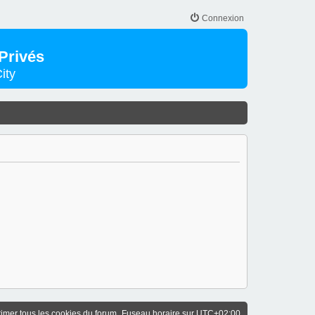
Connexion
Privés
ity
imer tous les cookies du forum
Fuseau horaire sur
UTC+02:00