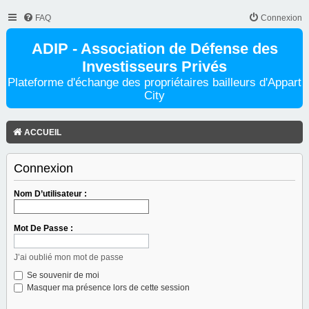
FAQ
Connexion
ADIP - Association de Défense des
Investisseurs Privés
Plateforme d'échange des propriétaires bailleurs d'Appart
City
ACCUEIL
Connexion
Nom D’utilisateur :
Mot De Passe :
J’ai oublié mon mot de passe
Se souvenir de moi
Masquer ma présence lors de cette session