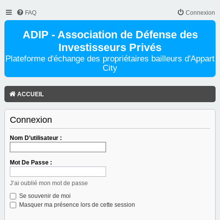
FAQ
Connexion
ADIP - Association de Défense des
Investisseurs Privés
Plateforme d'échange des propriétaires bailleurs d'Appart
City
ACCUEIL
Connexion
Nom D’utilisateur :
Mot De Passe :
J’ai oublié mon mot de passe
Se souvenir de moi
Masquer ma présence lors de cette session