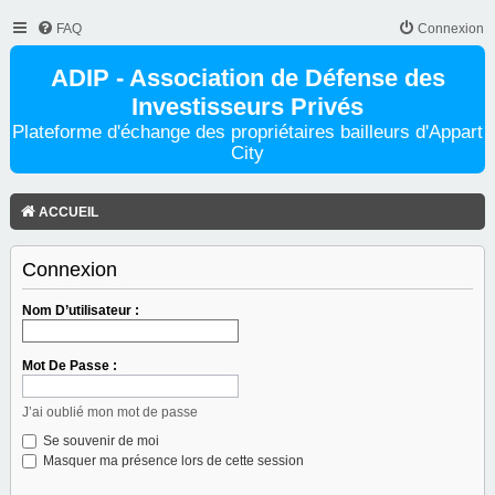
FAQ
Connexion
ADIP - Association de Défense des
Investisseurs Privés
Plateforme d'échange des propriétaires bailleurs d'Appart
City
ACCUEIL
Connexion
Nom D’utilisateur :
Mot De Passe :
J’ai oublié mon mot de passe
Se souvenir de moi
Masquer ma présence lors de cette session